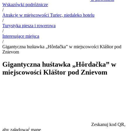
Wskazówki podróżnicze
/
Atrakcje w miejscowości Turiec, niedaleko hotelu
/
Turystyka piesza i rowerowa
/
Interesujące miejsca
/
Gigantyczna huśtawka „Hôrdačka” w miejscowości Kláštor pod
Znievom
Gigantyczna huśtawka „Hôrdačka” w
miejscowości Kláštor pod Znievom
Zeskanuj kod QR,
aby załadować mapę