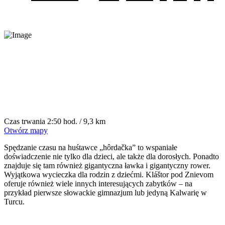
Czas trwania
2:50 hod. / 9,3 km
Otwórz mapy
Spędzanie czasu na huśtawce „hôrdačka” to wspaniałe
doświadczenie nie tylko dla dzieci, ale także dla dorosłych. Ponadto
znajduje się tam również gigantyczna ławka i gigantyczny rower.
Wyjątkowa wycieczka dla rodzin z dziećmi. Kláštor pod Znievom
oferuje również wiele innych interesujących zabytków – na
przykład pierwsze słowackie gimnazjum lub jedyną Kalwarię w
Turcu.