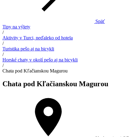
Späť
Tipy na výlety
/
Aktivity v Turci, neďaleko od hotela
/
Turistika pešo aj na bicykli
/
Horské chaty v okolí pešo aj na bicykli
/
Chata pod Kľačianskou Magurou
Chata pod Kľačianskou Magurou