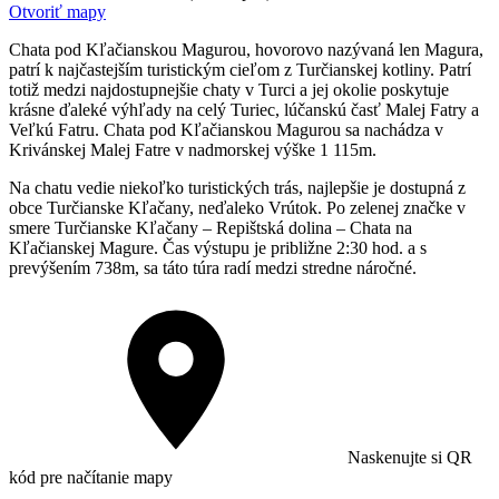
Otvoriť mapy
Chata pod Kľačianskou Magurou, hovorovo nazývaná len Magura,
patrí k najčastejším turistickým cieľom z Turčianskej kotliny. Patrí
totiž medzi najdostupnejšie chaty v Turci a jej okolie poskytuje
krásne ďaleké výhľady na celý Turiec, lúčanskú časť Malej Fatry a
Veľkú Fatru. Chata pod Kľačianskou Magurou sa nachádza v
Krivánskej Malej Fatre v nadmorskej výške 1 115m.
Na chatu vedie niekoľko turistických trás, najlepšie je dostupná z
obce Turčianske Kľačany, neďaleko Vrútok. Po zelenej značke v
smere Turčianske Kľačany – Repištská dolina – Chata na
Kľačianskej Magure. Čas výstupu je približne 2:30 hod. a s
prevýšením 738m, sa táto túra radí medzi stredne náročné.
Naskenujte si QR
kód pre načítanie mapy