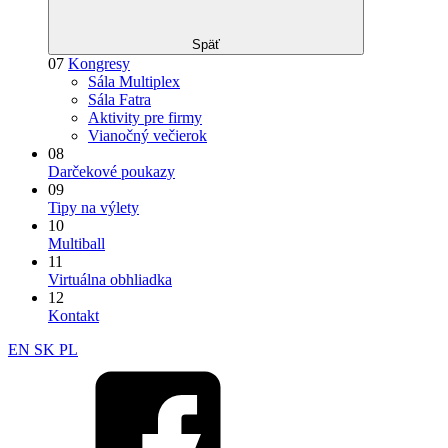
Späť
07
Kongresy
Sála Multiplex
Sála Fatra
Aktivity pre firmy
Vianočný večierok
08
Darčekové poukazy
09
Tipy na výlety
10
Multiball
11
Virtuálna obhliadka
12
Kontakt
EN
SK
PL