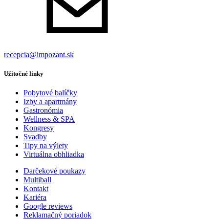
recepcia@impozant.sk
Užitočné linky
Pobytové balíčky
Izby a apartmány
Gastronómia
Wellness & SPA
Kongresy
Svadby
Tipy na výlety
Virtuálna obhliadka
Darčekové poukazy
Multiball
Kontakt
Kariéra
Google reviews
Reklamačný poriadok