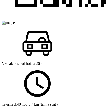
Vzdialenosť od hotela
26 km
Trvanie
3:40 hod. / 7 km (tam a späť)