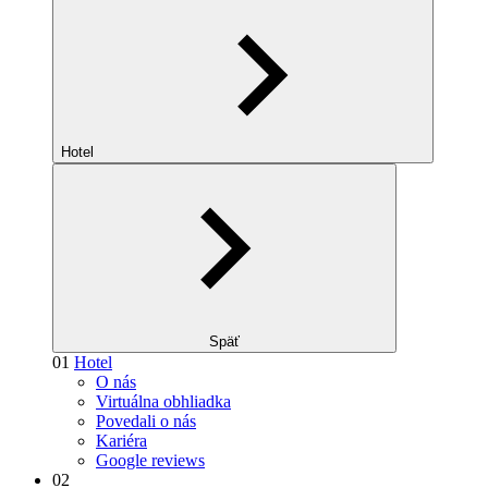
Hotel
Späť
01
Hotel
O nás
Virtuálna obhliadka
Povedali o nás
Kariéra
Google reviews
02