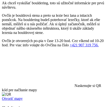
Ak chceš vyskúšať bouldering, toto sú užitočné informácie pre prvú
návštevu.
Ovčín je bouldrová stena a preto sa lezie bez lana a istiacich
pomôcok. Na bouldering budeš potrebovať lezečky, ktoré ak ešte
nemáš, môžeš si u nás požičať. Ak si úplný začiatočník, môžeš si
objednať nášho skúseného inštruktora, ktorý ti ukáže základy
lezenia na bouldrovej stene.
Ovčín je otvorených po-pia v čase 13-20 hod. Cez víkend od 10-20
hod. Pre viac info volajte do Ovčína na číslo
+421 907 319 756.
Naskenujte si QR
kód pre načítanie mapy
Otvoriť mapy