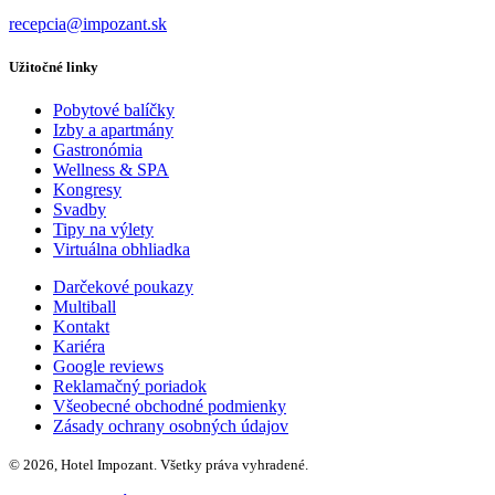
recepcia@impozant.sk
Užitočné linky
Pobytové balíčky
Izby a apartmány
Gastronómia
Wellness & SPA
Kongresy
Svadby
Tipy na výlety
Virtuálna obhliadka
Darčekové poukazy
Multiball
Kontakt
Kariéra
Google reviews
Reklamačný poriadok
Všeobecné obchodné podmienky
Zásady ochrany osobných údajov
© 2026, Hotel Impozant. Všetky práva vyhradené.