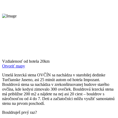
Vzdialenosť od hotela
20km
Otvoriť mapy
Umelá lezecká stena OVČÍN sa nachádza v starobilej dedinke
Turčianske Jaseno, asi 25 minút autom od hotela Impozant.
Bouldrová stena sa nachádza v zrekonštruovanej budove starého
ovčína, kde kedysi zimovalo 300 ovečiek. Bouldrová lezecká stena
má približne 200 m2 a nájdete na nej asi 20 ciest – bouldrov s
náročnosťou od 4 do 7. Deti a začiatočníci môžu využiť samostatnú
stenu na prvom poschodí.
Bouldruješ prvý raz?