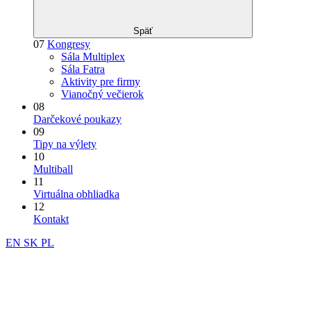
Späť
07
Kongresy
Sála Multiplex
Sála Fatra
Aktivity pre firmy
Vianočný večierok
08
Darčekové poukazy
09
Tipy na výlety
10
Multiball
11
Virtuálna obhliadka
12
Kontakt
EN
SK
PL