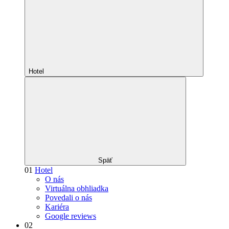
Hotel
Späť
01
Hotel
O nás
Virtuálna obhliadka
Povedali o nás
Kariéra
Google reviews
02