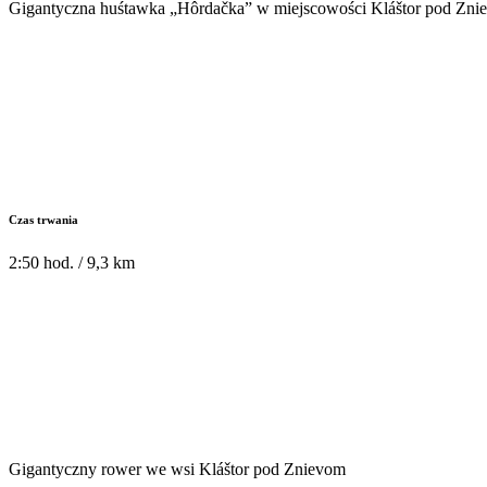
Gigantyczna huśtawka „Hôrdačka” w miejscowości Kláštor pod Zni
Czas trwania
2:50 hod. / 9,3 km
Gigantyczny rower we wsi Kláštor pod Znievom