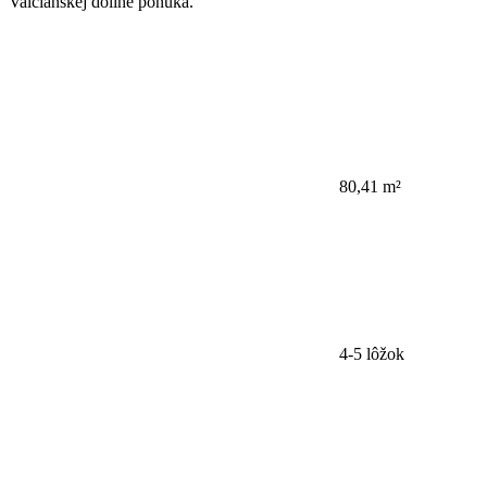
Valčianskej doline ponúka.
80,41 m²
4-5 lôžok