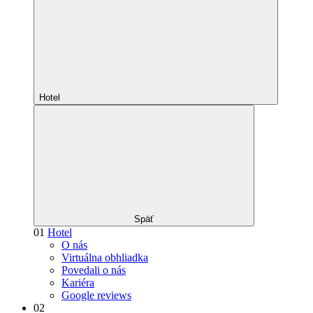
Hotel
Späť
01
Hotel
O nás
Virtuálna obhliadka
Povedali o nás
Kariéra
Google reviews
02