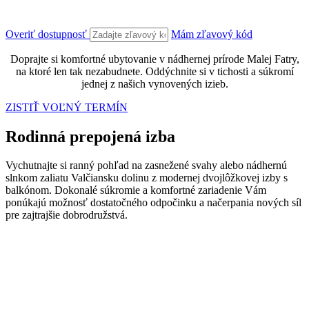
Overiť dostupnosť
Mám zľavový kód
Doprajte si komfortné ubytovanie v nádhernej prírode Malej Fatry,
na ktoré len tak nezabudnete. Oddýchnite si v tichosti a súkromí
jednej z našich vynovených izieb.
ZISTIŤ VOĽNÝ TERMÍN
Rodinná prepojená izba
Vychutnajte si ranný pohľad na zasnežené svahy alebo nádhernú
slnkom zaliatu Valčiansku dolinu z modernej dvojlôžkovej izby s
balkónom. Dokonalé súkromie a komfortné zariadenie Vám
ponúkajú možnosť dostatočného odpočinku a načerpania nových síl
pre zajtrajšie dobrodružstvá.