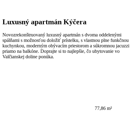
Luxusný apartmán Kýčera
Novozrekonštruovaný luxusný apartmán s dvoma oddelenými
spálňami s možnosťou doložiť prístelku, s vlastnou plne funkčnou
kuchynkou, moderným obývacím priestorom a súkromnou jacuzzi
priamo na balkóne. Doprajte si to najlepšie, čo ubytovanie vo
Valčianskej doline ponúka.
77,86 m²