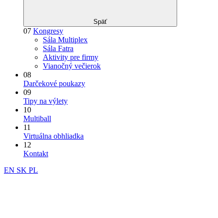
Späť
07
Kongresy
Sála Multiplex
Sála Fatra
Aktivity pre firmy
Vianočný večierok
08
Darčekové poukazy
09
Tipy na výlety
10
Multiball
11
Virtuálna obhliadka
12
Kontakt
EN
SK
PL