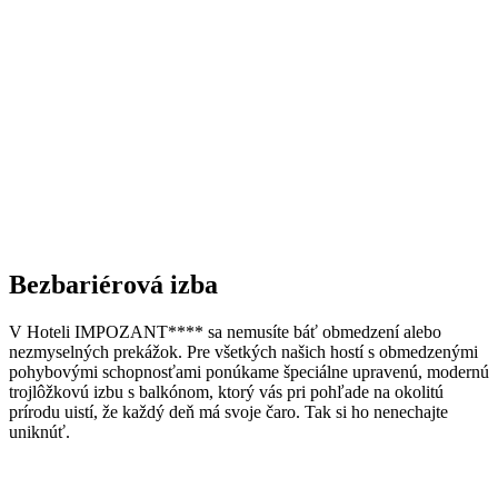
Bezbariérová izba
V Hoteli IMPOZANT**** sa nemusíte báť obmedzení alebo
nezmyselných prekážok. Pre všetkých našich hostí s obmedzenými
pohybovými schopnosťami ponúkame špeciálne upravenú, modernú
trojlôžkovú izbu s balkónom, ktorý vás pri pohľade na okolitú
prírodu uistí, že každý deň má svoje čaro. Tak si ho nenechajte
uniknúť.