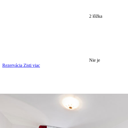
2 lôžka
Nie je
Rezervácia
Zisti viac