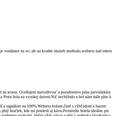
je ventilator na wc ale na kvalite sluzieb neubralo.welness nad mieru
od na terasu. Oceňujem starostlivosť a poradenstvo pána prevádzkára
a Petra bola na vysokej úrovni.Nič nechýbalo a bol nám stále plne k
hodí a signálom na 100%.Welness krásne,čisté s výhľadom a barom
lný hračiek, kde mi priniesli aj kávu.Prostredie hotela ideálne pre
li nadmieru spokojní. Večer vždy vývar a ešte 1 polievka.Vynikajúca