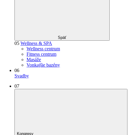
Späť
05
Wellness & SPA
Wellness centrum
Fitness centrum
Masáže
Vonkajšie bazény
06
Svadby
07
Kongresy