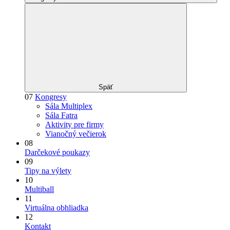
Späť
07
Kongresy
Sála Multiplex
Sála Fatra
Aktivity pre firmy
Vianočný večierok
08
Darčekové poukazy
09
Tipy na výlety
10
Multiball
11
Virtuálna obhliadka
12
Kontakt