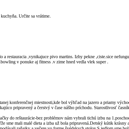
 kuchyňa. Určite sa vrátime.
 a restauracia ,vynikajuce pivo martins. Izby pekne ,ciste.sice nefungu
.bowling v ponuke aj fitness .v zime hned vedla vlek super .
stanej konferenčnej miestnosti,kde bol výhľad na jazero a priamy vých
júco pripravený a čerstvý v čase nášho príchodu. Starostlivosť časník
elačky do reštaurácie-bez problémov nám vybrali tichú izbu na 1.posc
e sme mali malé dieta a izba už bola pripravená.Detský kútik krásny a p
a podávali raňajky a večere vo forme švédskych stolov.S jedlom sme bo