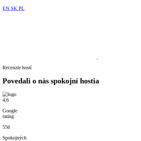
EN
SK
PL
Recenzie hostí
Povedali o nás spokojní hostia
4.6
Google
rating
556
Spokojných