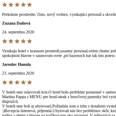
Prekrásne prostredie, čisto, nový welnes, vynikajúci personál a skvelá
Zuzana Daňová
24. septembra 2020
Vynikaju hotel v krasnom prostredi,uzastny personal,velmi chutne jedlo
spokojnost hlavne v saunovom svete ,pri bazenoch bar tak isto potesi 
Jaroslav Hanula
23. septembra 2020
V hoteli sme oslavovali krst.O hostí bolo perfektne postarané v samo
Martina Pappa s MENU pre hostí-steak z bravčovej panenky bol vynika
dispozícii.
V hoteli sme boli aj ubytovaní.Požiadala som o izbu s dosahom vysi
:)Recepcia ústretová, príjemná.Ubytovali nás bez problémov skôr, keďž
rodiny s detmi a hlavne na kočíkovanie ako stvorené. V reštaurácii s