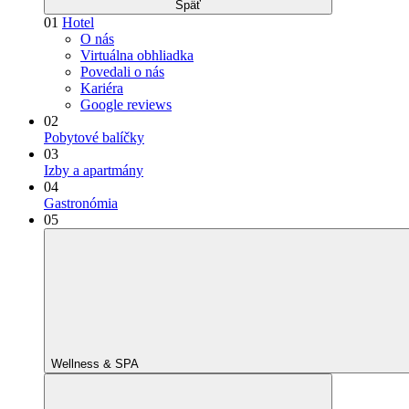
Späť
01
Hotel
O nás
Virtuálna obhliadka
Povedali o nás
Kariéra
Google reviews
02
Pobytové balíčky
03
Izby a apartmány
04
Gastronómia
05
Wellness & SPA