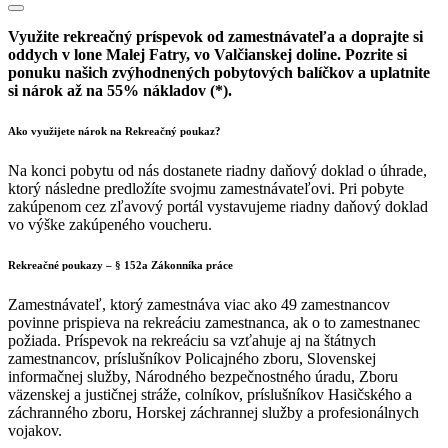
Využite rekreačný príspevok od zamestnávateľa a doprajte si
oddych v lone Malej Fatry, vo Valčianskej doline. Pozrite si
ponuku našich zvýhodnených pobytových balíčkov a uplatnite
si nárok až na 55% nákladov (*).
Ako využijete nárok na Rekreačný poukaz?
Na konci pobytu od nás dostanete riadny daňový doklad o úhrade,
ktorý následne predložíte svojmu zamestnávateľovi. Pri pobyte
zakúpenom cez zľavový portál vystavujeme riadny daňový doklad
vo výške zakúpeného voucheru.
Rekreačné poukazy – § 152a Zákonníka práce
Zamestnávateľ, ktorý zamestnáva viac ako 49 zamestnancov
povinne prispieva na rekreáciu zamestnanca, ak o to zamestnanec
požiada. Príspevok na rekreáciu sa vzťahuje aj na štátnych
zamestnancov, príslušníkov Policajného zboru, Slovenskej
informačnej služby, Národného bezpečnostného úradu, Zboru
väzenskej a justičnej stráže, colníkov, príslušníkov Hasičského a
záchranného zboru, Horskej záchrannej služby a profesionálnych
vojakov.