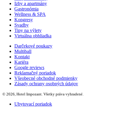
Izby a apartmány
Gastronómia
Wellness & SPA
Kongresy
Svadby
Tipy na výlety
Virtuálna obhliadka
Darčekové poukazy
Multiball
Kontakt
Kariéra
Google reviews
Reklamačný poriadok
Všeobecné obchodné podmienky
Zásady ochrany osobných údajov
© 2026, Hotel Impozant. Všetky práva vyhradené.
Ubytovací poriadok