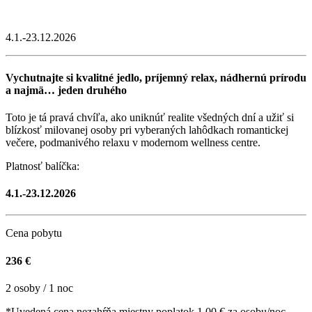
4.1.-23.12.2026
Vychutnajte si kvalitné jedlo, príjemný relax, nádhernú prírodu
a najmä… jeden druhého
Toto je tá pravá chvíľa, ako uniknúť realite všedných dní a užiť si
blízkosť milovanej osoby pri vyberaných lahôdkach romantickej
večere, podmanivého relaxu v modernom wellness centre.
Platnosť balíčka:
4.1.-23.12.2026
Cena pobytu
236 €
2 osoby / 1 noc
*Uvedená cena nezahŕňa miestny poplatok 1,00 € za osobu/noc.