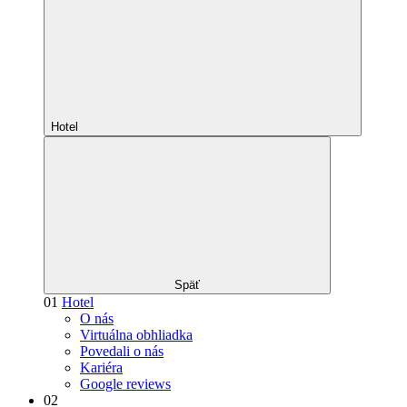
Hotel
Späť
01
Hotel
O nás
Virtuálna obhliadka
Povedali o nás
Kariéra
Google reviews
02