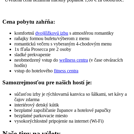
Cena pobytu zahŕňa:
komfortnú
dvojlôžkovú izbu
s atmosférou romantiky
raňajky formou bufetu/výberom z menu
romantickú večeru s vyberaným 4-chodovým menu
1x fľaša Prosecca pre 2 osoby
sladké prekvapenie
neobmedzený vstup do
wellness centra
(v čase otváracích
hodín)
vstup do hotelového
fitness centra
Samozrejmosťou pre našich hostí je:
súčasťou izby je rýchlovarná kanvica so šálkami, set kávy a
čajov zdarma
interiérový detský kútik
bezplatné zapožičanie županov a hotelové papučky
bezplatné parkovacie miesto
vysokorýchlostné pripojenie na internet (Wi-Fi)
Naše tipy na výlety