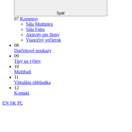
Späť
07
Kongresy
Sála Multiplex
Sála Fatra
Aktivity pre firmy
Vianočný večierok
08
Darčekové poukazy
09
Tipy na výlety
10
Multiball
11
Virtuálna obhliadka
12
Kontakt
EN
SK
PL