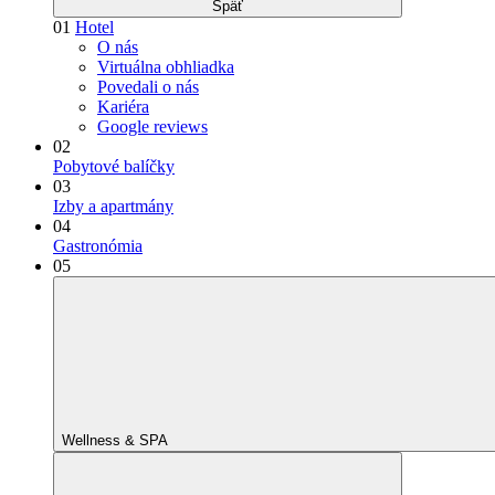
Späť
01
Hotel
O nás
Virtuálna obhliadka
Povedali o nás
Kariéra
Google reviews
02
Pobytové balíčky
03
Izby a apartmány
04
Gastronómia
05
Wellness & SPA