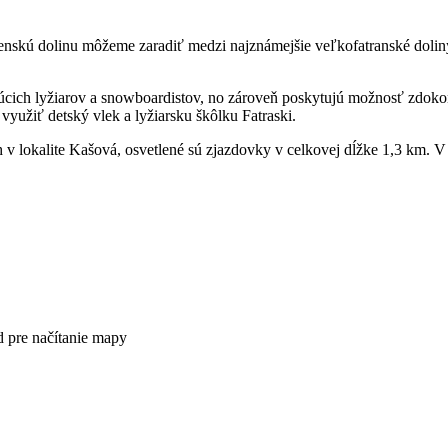
senskú dolinu môžeme zaradiť medzi najznámejšie veľkofatranské doliny.
cich lyžiarov a snowboardistov, no zároveň poskytujú možnosť zdokona
yužiť detský vlek a lyžiarsku škôlku Fatraski.
 v lokalite Kašová, osvetlené sú zjazdovky v celkovej dĺžke 1,3 km. V
 pre načítanie mapy