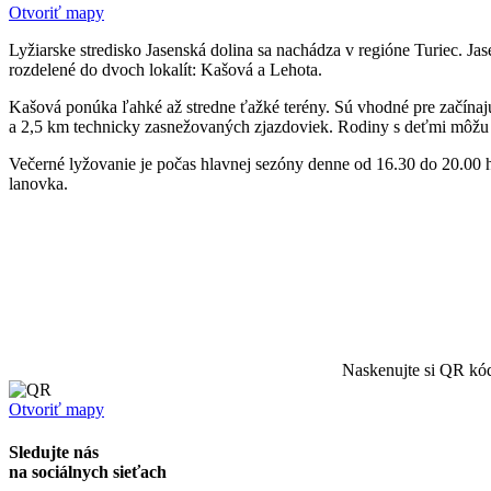
Otvoriť mapy
Lyžiarske stredisko Jasenská dolina sa nachádza v regióne Turiec. Ja
rozdelené do dvoch lokalít: Kašová a Lehota.
Kašová ponúka ľahké až stredne ťažké terény. Sú vhodné pre začínajú
a 2,5 km technicky zasnežovaných zjazdoviek. Rodiny s deťmi môžu v
Večerné lyžovanie je počas hlavnej sezóny denne od 16.30 do 20.00 h
lanovka.
Naskenujte si QR kód
Otvoriť mapy
Sledujte nás
na sociálnych sieťach