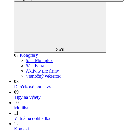
Späť
07
Kongresy
Sála Multiplex
Sála Fatra
Aktivity pre firmy
Vianočný večierok
08
Darčekové poukazy
09
Tipy na výlety
10
Multiball
11
Virtuálna obhliadka
12
Kontakt