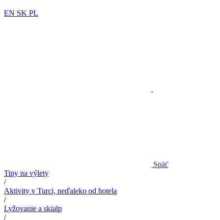
EN
SK
PL
Späť
Tipy na výlety
/
Aktivity v Turci, neďaleko od hotela
/
Lyžovanie a skialp
/