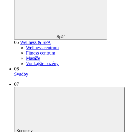
Späť
05
Wellness & SPA
Wellness centrum
Fitness centrum
Masáže
Vonkajšie bazény
06
Svadby
07
Kongresy