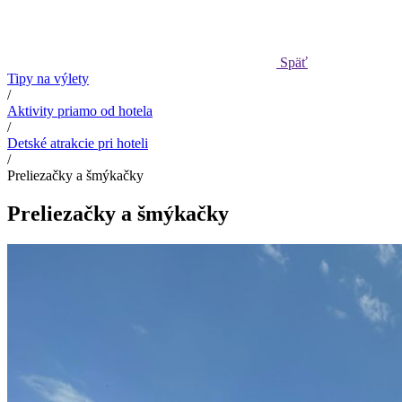
Späť
Tipy na výlety
/
Aktivity priamo od hotela
/
Detské atrakcie pri hoteli
/
Preliezačky a šmýkačky
Preliezačky a šmýkačky