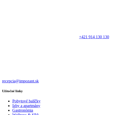
+421 914 130 130
recepcia@impozant.sk
Užitočné linky
Pobytové balíčky
Izby a apartmány
Gastronómia
Wellness & SPA