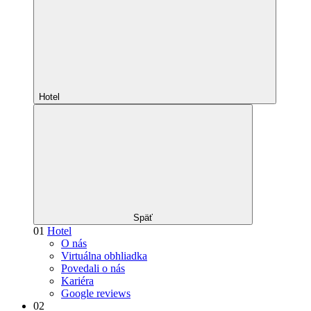
Hotel
Späť
01
Hotel
O nás
Virtuálna obhliadka
Povedali o nás
Kariéra
Google reviews
02