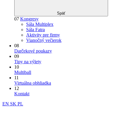
Späť
07
Kongresy
Sála Multiplex
Sála Fatra
Aktivity pre firmy
Vianočný večierok
08
Darčekové poukazy
09
Tipy na výlety
10
Multiball
11
Virtuálna obhliadka
12
Kontakt
EN
SK
PL