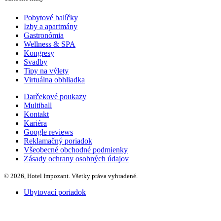
Pobytové balíčky
Izby a apartmány
Gastronómia
Wellness & SPA
Kongresy
Svadby
Tipy na výlety
Virtuálna obhliadka
Darčekové poukazy
Multiball
Kontakt
Kariéra
Google reviews
Reklamačný poriadok
Všeobecné obchodné podmienky
Zásady ochrany osobných údajov
© 2026, Hotel Impozant. Všetky práva vyhradené.
Ubytovací poriadok