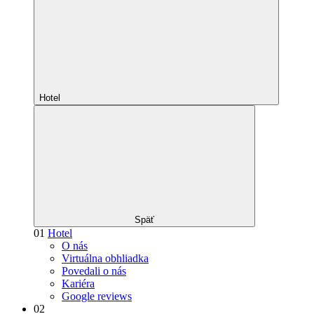
Hotel
Späť
01
Hotel
O nás
Virtuálna obhliadka
Povedali o nás
Kariéra
Google reviews
02