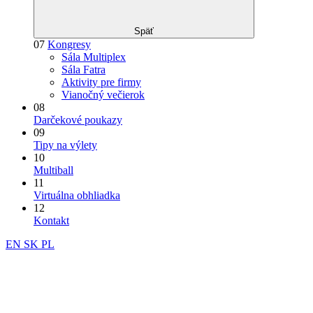
Späť
07
Kongresy
Sála Multiplex
Sála Fatra
Aktivity pre firmy
Vianočný večierok
08
Darčekové poukazy
09
Tipy na výlety
10
Multiball
11
Virtuálna obhliadka
12
Kontakt
EN
SK
PL