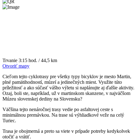
Trvanie
3:15 hod. / 44,5 km
Otvoriť mapy
Cieľom tejto cyklotrasy pre všetky typy bicyklov je mesto Martin,
plné pamätihodností, múzeí a jedinečných miest. Využite túto
príležitosť a ako súčasť vášho výletu si naplánujte aj ďalšie aktivity.
Ozaj, boli ste, napríklad, už v martinskom skanzene, v najväčšom
Múzeu slovenskej dediny na Slovensku?
Väčšina tejto nenáročnej trasy vedie po asfaltovej ceste s
minimálnou premávkou. Na trase sú výhliadkové veže na celý
Turiec.
Trasa je obojmerná a preto sa viete v prípade potreby kedykolvek
otočiť a vrátiť.