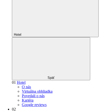
Hotel
Späť
01
Hotel
O nás
Virtuálna obhliadka
Povedali o nás
Kariéra
Google reviews
02