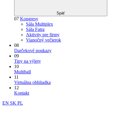
Späť
07
Kongresy
Sála Multiplex
Sála Fatra
Aktivity pre firmy
Vianočný večierok
08
Darčekové poukazy
09
Tipy na výlety
10
Multiball
11
Virtuálna obhliadka
12
Kontakt
EN
SK
PL