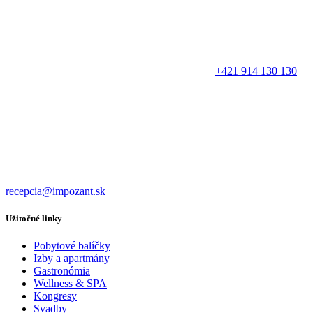
+421 914 130 130
recepcia@impozant.sk
Užitočné linky
Pobytové balíčky
Izby a apartmány
Gastronómia
Wellness & SPA
Kongresy
Svadby